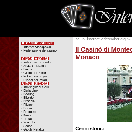
sei in:
internet-videopoker.org
IL CASINO' ONLINE
• Internet Videopoker
Il Casinò di Montec
• Federazione dei casinò
Monaco
GIOCHI A SOLDI
• Indice giochi a soldi
• Scala Quaranta
• Bestia
• Gioco del Poker
• Poker fasi di gioco
• Rilanci del Poker
GIOCHI STORICI
• Indice giochi storici
• Bigliardino
• Bowling
• Biliardo
• Briscola
• Flipper
• Dama
• Freccette
• Keno
• Tresette
• Scacchi
• Scopa
Cenni storici:
• Giochi Natalizi