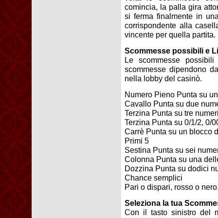
comincia, la palla gira att
si ferma finalmente in un
corrispondente alla casell
vincente per quella partita.
Scommesse possibili e L
Le scommesse possibili 
scommesse dipendono dai l
nella lobby del casinò.
Numero Pieno Punta su un
Cavallo Punta su due nume
Terzina Punta su tre numeri
Terzina Punta su 0/1/2, 0/0
Carrè Punta su un blocco d
Primi 5
Sestina Punta su sei numer
Colonna Punta su una delle 
Dozzina Punta su dodici num
Chance semplici
Pari o dispari, rosso o ne
Seleziona la tua Scomme
Con il tasto sinistro del