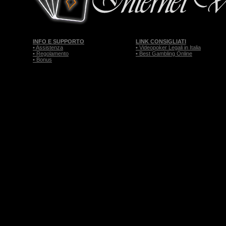
INFO E SUPPORTO
LINK CONSIGLIATI
• Assistenza
• Videopoker Legali in Italia
• Regolamento
• Best Gambling Online
• Bonus