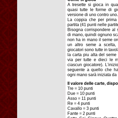
A tresette si gioca in qu
quasi tutte le forme di g
versione di uno contro uno.
La coppia che per prima a
partita (41 punti nelle parti
Bisogna corrispondere al s
di mano, quindi ognuno sc
non ha in mano il seme or
un altro seme a scelta, 
giocatori sono tutte in tavo
la carta piu alta del seme
via per tutte e dieci le m
ciascun giocatore). L'iniz
seguente a quello che ha 
ogni mano sarà iniziata da 
Il valore delle carte, dispo
Tre = 10 punti
Due = 10 punti
Asso = 11 punti
Re = 4 punti
Cavallo = 3 punti
Fante = 2 punti