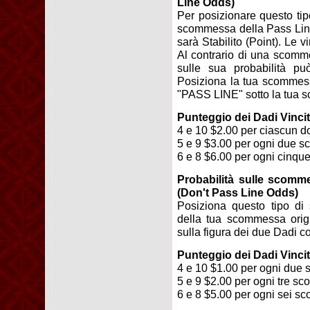
Line Odds)
Per posizionare questo tip
scommessa della Pass Line
sarà Stabilito (Point). Le v
Al contrario di una scom
sulle sua probabilità p
Posiziona la tua scommess
"PASS LINE" sotto la tua 
Punteggio dei Dadi Vinci
4 e 10 $2.00 per ciascun 
5 e 9 $3.00 per ogni due 
6 e 8 $6.00 per ogni cinq
Probabilità sulle scomm
(Don't Pass Line Odds)
Posiziona questo tipo di
della tua scommessa orig
sulla figura dei due Dadi 
Punteggio dei Dadi Vinci
4 e 10 $1.00 per ogni due
5 e 9 $2.00 per ogni tre s
6 e 8 $5.00 per ogni sei s