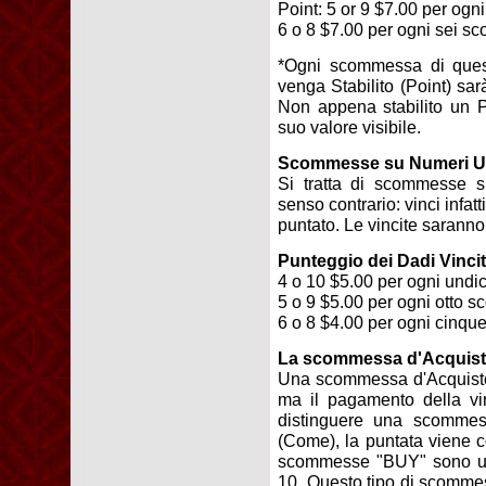
Point: 5 or 9 $7.00 per og
6 o 8 $7.00 per ogni sei s
*Ogni scommessa di ques
venga Stabilito (Point) s
Non appena stabilito un P
suo valore visibile.
Scommesse su Numeri Uni
Si tratta di scommesse si
senso contrario: vinci infa
puntato. Le vincite saranno
Punteggio dei Dadi Vinci
4 o 10 $5.00 per ogni und
5 o 9 $5.00 per ogni otto 
6 o 8 $4.00 per ogni cinq
La scommessa d'Acquist
Una scommessa d'Acquisto
ma il pagamento della vin
distinguere una scommes
(Come), la puntata viene c
scommesse "BUY" sono usua
10. Questo tipo di scommes