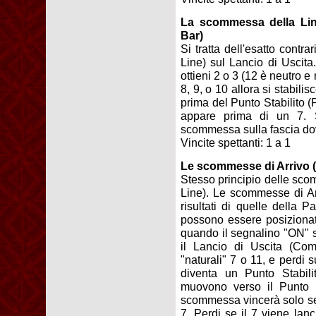
La scommessa della Lin
Bar)
Si tratta dell'esatto cont
Line) sul Lancio di Uscita
ottieni 2 o 3 (12 è neutro e
8, 9, o 10 allora si stabili
prima del Punto Stabilito (P
appare prima di un 7. S
scommessa sulla fascia dov
Vincite spettanti: 1 a 1
Le scommesse di Arrivo 
Stesso principio delle sc
Line). Le scommesse di Ar
risultati di quelle della 
possono essere posizionat
quando il segnalino "ON" sa
il Lancio di Uscita (Com
"naturali" 7 o 11, e perdi 
diventa un Punto Stabilit
muovono verso il Punto St
scommessa vincerà solo se
7. Perdi se il 7 viene lan