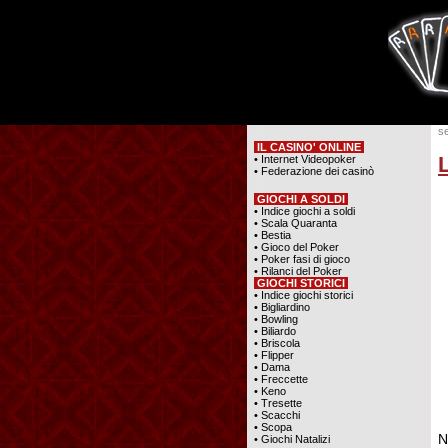
se
IL CASINO' ONLINE
• Internet Videopoker
• Federazione dei casinò
GIOCHI A SOLDI
• Indice giochi a soldi
• Scala Quaranta
• Bestia
• Gioco del Poker
• Poker fasi di gioco
• Rilanci del Poker
GIOCHI STORICI
• Indice giochi storici
• Bigliardino
• Bowling
• Biliardo
• Briscola
• Flipper
• Dama
• Freccette
• Keno
• Tresette
• Scacchi
• Scopa
N
• Giochi Natalizi